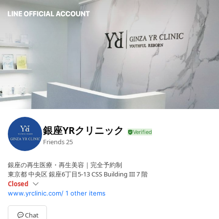
銀座YRクリニック
Friends
25
銀座の再生医療・再生美容｜完全予約制
東京都 中央区 銀座6丁目5-13 CSS Building III 7 階
Closed
www.yrclinic.com/
1 other items
Sun
10:00 - 19:00
Mon
10:00 - 19:00
Tue
10:00 - 19:00
Chat