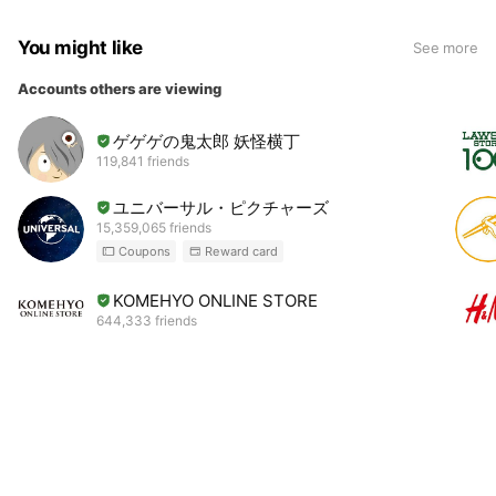
You might like
See more
Accounts others are viewing
ゲゲゲの鬼太郎 妖怪横丁
119,841 friends
ユニバーサル・ピクチャーズ
15,359,065 friends
Coupons
Reward card
KOMEHYO ONLINE STORE
644,333 friends