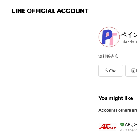
ペイン
Friends
3
塗料販売店
Chat
You might like
Accounts others ar
AF
470 frien