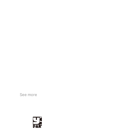
See more
YS PARTS
1,439 friends