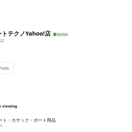
トテクノYahoo!店
22
Posts
e viewing
ボート・カヤック・ボート用品
ds