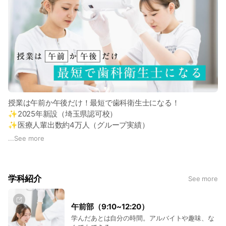
授業は午前か午後だけ！最短で歯科衛生士になる！
✨2025年新設（埼玉県認可校）
✨医療人輩出数約4万人（グループ実績）
✨求人件数2,800件以上（専門学校実績）
...
See more
午前部、午後部の2コース制
✅歯科医院でバイトしながら学べる
✅仕事で収入を得ながら通える
学科紹介
See more
✅子育てしながら歯科衛生士になれる
社会人学生も多いです💪
歯科衛生士を目指すなら、「医学アカデミー」へ！
午前部（9:10~12:20）
学んだあとは自分の時間。アルバイトや趣味、な