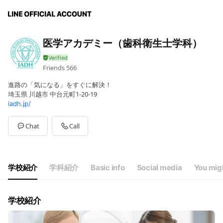
医学アカデミー（歯科衛生士学科）
Friends
566
進路の「気になる」をすぐに解決！
埼玉県 川越市 中台元町1-20-19
iadh.jp/
Chat
Call
学校紹介
学科紹介
Basic info
Social media
You migh
学校紹介