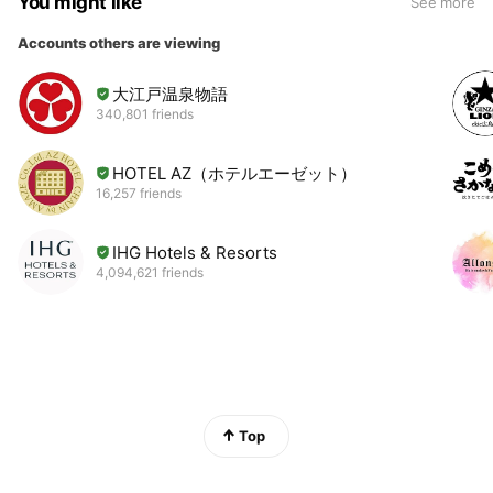
You might like
See more
Accounts others are viewing
大江戸温泉物語
340,801 friends
HOTEL AZ（ホテルエーゼット）
16,257 friends
IHG Hotels & Resorts
4,094,621 friends
Top