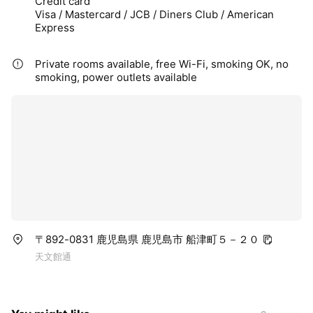
Credit card
Visa / Mastercard / JCB / Diners Club / American
Express
Private rooms available, free Wi-Fi, smoking OK, no
smoking, power outlets available
〒892-0831 鹿児島県 鹿児島市 船津町５－２０
天文館通