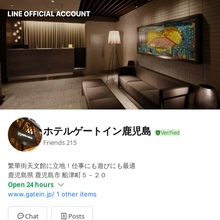
ホテルゲートイン鹿児島
Friends
215
繁華街天文館に立地！仕事にも遊びにも最適
鹿児島県 鹿児島市 船津町５－２０
Open 24 hours
www.gatein.jp/
1 other items
Sun
Open 24 hours
Mon
Open 24 hours
Tue
Open 24 hours
Chat
Posts