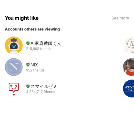
You might like
See more
Accounts others are viewing
AI家庭教師くん
215,998 friends
NIX
952 friends
スマイルゼミ
4,654,717 friends