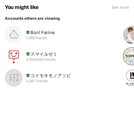
You might like
See more
Accounts others are viewing
Bon! Farine
1,588 friends
スマイルゼミ
4,654,646 friends
コドモキモノアソビ
4,967 friends