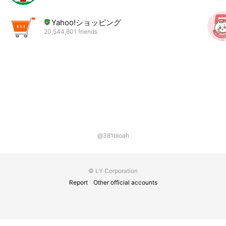
Yahoo!ショッピング
20,544,801 friends
@381bloah
© LY Corporation
Report
Other official accounts