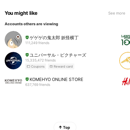
You might like
See more
Accounts others are viewing
ゲゲゲの鬼太郎 妖怪横丁
111,249 friends
ユニバーサル・ピクチャーズ
15,335,472 friends
Coupons
Reward card
KOMEHYO ONLINE STORE
637,769 friends
Top