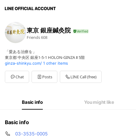
東京 銀座鍼灸院
Friends
608
「愛ある治療を」
東京都 中央区 銀座1-5-1 HOLON-GINZA Ⅱ 5階
ginza-shinkyu.com/
1 other items
Chat
Posts
LINE Call (free)
Basic info
You might like
Basic info
03-3535-0005