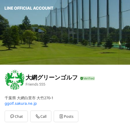
大網グリーンゴルフ
Friends
555
千葉県 大網白里市 大竹270-1
ggolf.sakura.ne.jp
Chat
Call
Posts