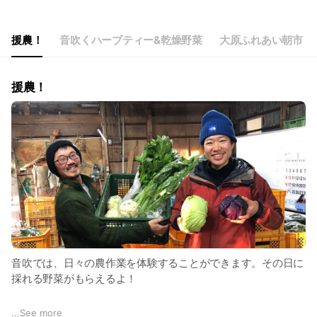
Thu
00:00 - 00:00
Fri
00:00 - 00:00
Sat
00:00 - 00:00
援農！
音吹くハーブティー&乾燥野菜
大原ふれあい朝市
毎週日曜朝市出店中！平日はだいたい畑におります。
援農！
音吹では、日々の農作業を体験することができます。その日に
採れる野菜がもらえるよ！
音吹の援農は、よくあるレジャーな体験ではなく、農家の実際
...
See more