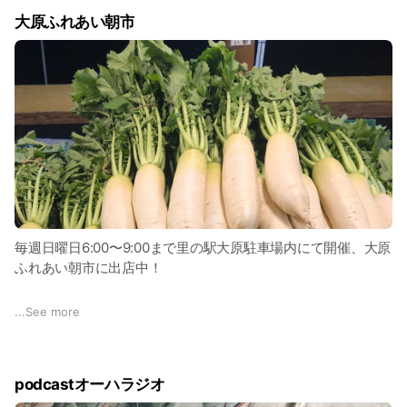
13:15〜ニンニクの草取り（お昼明けはひたすら草を取ろう。
行を重ねてたどり着いたオリジナルブレンド、ぜひご賞味くだ
大原ふれあい朝市
まるで瞑想のような除草作業は思いの外に頭がスッキリしま
さい！
す。疲れたら顔を上げて里山の風味、空の広さに感動しよう）
★乾燥野菜
16:30おしまい！適度に疲れて、晴れ晴れします。その日採れ
寒さの厳しい冬の大原で栽培したカラフルな大根、にんじん
た野菜をたくさん持ち帰り。「こんなにもらっていいんです
を、使いやすくカットし、手軽に楽しめる乾燥野菜にしまし
か？！」といつも驚かれる、お裾分け野菜。帰宅したら、新鮮
た。季節を問わず食卓に彩りを。
すぎる野菜を、ぜひ食べてみてね！
https://otofuku.theshop.jp/
毎週日曜日6:00〜9:00まで里の駅大原駐車場内にて開催、大原
ふれあい朝市に出店中！
1999年開設の、歴史ある朝市です。京都市内から車で20〜30
...
See more
分、横目に川を見ながらドライブすると、急に里山の景観広が
る盆地が目の前に。
podcastオーハラジオ
早朝の里山の空気は格別です！