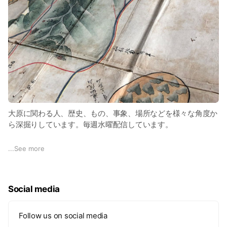
農家とダイレクトにお話しできるのも楽しい。毎週開催だか
ら、非日常のイベントではなく生活の一部のようになるよ。
「お久しぶり！お元気でしたか？！」なんて会話がそこかしこ
に聞こえてくる、このご時世に素敵なコミュニティマーケット
です。
ぜひ一度遊びに来てね！
【里の駅大原、朝市ページ】
https://www.satonoeki-ohara.com/market/
大原に関わる人、歴史、もの、事象、場所などを様々な角度か
ら深掘りしています。毎週水曜配信しています。
【朝市FBページ】
https://www.facebook.com/otofuku
音吹の園主が自身の知的好奇心を満たすために始めたラジオで
...
See more
す！農村の、いろんな人が出演しているよ。ぜひ聞いてみて
【朝市instagram】
ね。
https://instagram.com/ohara_fureai
Social media
【Spotify】
https://open.spotify.com/show/1bB1ORrLLnMuNSRZuN3ifbsi
=9qK80FqKSCCRReJVXExtkQ
Follow us on social media