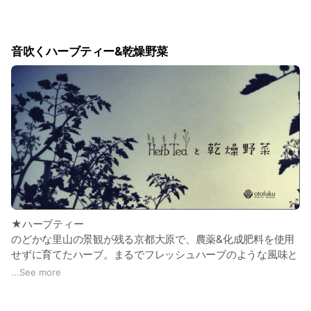
のお仕事を体験することができます。農業やりたいけど、どう
したらよいかわからない！自分には向いてるだろうか？農家っ
て毎日どんなことしてるの？デスクワークのストレスを青空い
音吹くハーブティー&乾燥野菜
っぱい土まみれの空間でデトックスしたい！野菜を触って幸せ
になりたい！などなど、ニーズは様々です。
音吹では京都市内から近距離という好アクセスな立地もあって
か、援農リピーターがとても多く、援農した人たちが仲良くな
って様々な交流につながることも！
ぜひ一度、農家の一日を体感してみませんか？
お気軽にお問合せください！
★農家の一日の例）
10:00〜野菜の収穫（季節によっていろいろな野菜が植わって
いるよ。ハーブもあるよ！沸かしたお湯に、採ってすぐの超フ
★ハーブティー
レッシュハーブを入れて、ハーブティーも楽しいかもね）
のどかな里山の景観が残る京都大原で、農薬&化成肥料を使用
せずに育てたハーブ。まるでフレッシュハーブのような風味と
12:00〜お昼ご飯（基本的にはご持参いただきます、音吹のス
姿のままお届けいたします。生産農家だからこそ可能な工程を
...
See more
テキなスタッフと一緒に、いろいろお話しながらご飯！）
経て、高品質を保ったまま乾燥させてハーブたち。風味、香
り、色合いのバランスは、大原の里“らしさ”を出すために、試