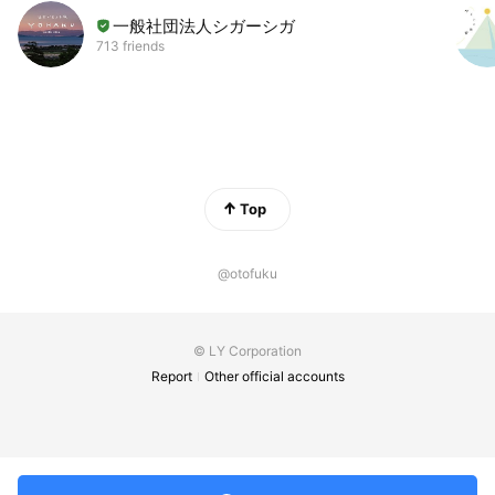
一般社団法人シガーシガ
713 friends
Top
@otofuku
© LY Corporation
Report
Other official accounts