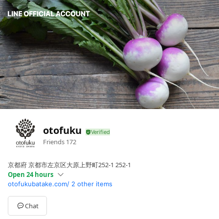
otofuku
Friends
172
京都府 京都市左京区大原上野町252-1 252-1
Open 24 hours
otofukubatake.com/
2 other items
Sun
06: - 09:
Mon
00:00 - 00:00
Tue
00:00 - 00:00
Chat
Wed
00:00 - 00:00