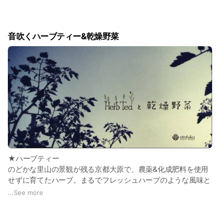
のお仕事を体験することができます。農業やりたいけど、どう
したらよいかわからない！自分には向いてるだろうか？農家っ
て毎日どんなことしてるの？デスクワークのストレスを青空い
音吹くハーブティー&乾燥野菜
っぱい土まみれの空間でデトックスしたい！野菜を触って幸せ
になりたい！などなど、ニーズは様々です。
音吹では京都市内から近距離という好アクセスな立地もあって
か、援農リピーターがとても多く、援農した人たちが仲良くな
って様々な交流につながることも！
ぜひ一度、農家の一日を体感してみませんか？
お気軽にお問合せください！
★農家の一日の例）
10:00〜野菜の収穫（季節によっていろいろな野菜が植わって
いるよ。ハーブもあるよ！沸かしたお湯に、採ってすぐの超フ
★ハーブティー
レッシュハーブを入れて、ハーブティーも楽しいかもね）
のどかな里山の景観が残る京都大原で、農薬&化成肥料を使用
せずに育てたハーブ。まるでフレッシュハーブのような風味と
12:00〜お昼ご飯（基本的にはご持参いただきます、音吹のス
姿のままお届けいたします。生産農家だからこそ可能な工程を
...
See more
テキなスタッフと一緒に、いろいろお話しながらご飯！）
経て、高品質を保ったまま乾燥させてハーブたち。風味、香
り、色合いのバランスは、大原の里“らしさ”を出すために、試