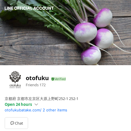
otofuku
Friends
172
京都府 京都市左京区大原上野町252-1 252-1
Open 24 hours
otofukubatake.com/
2 other items
Sun
06: - 09:
Mon
00:00 - 00:00
Tue
00:00 - 00:00
Chat
Wed
00:00 - 00:00