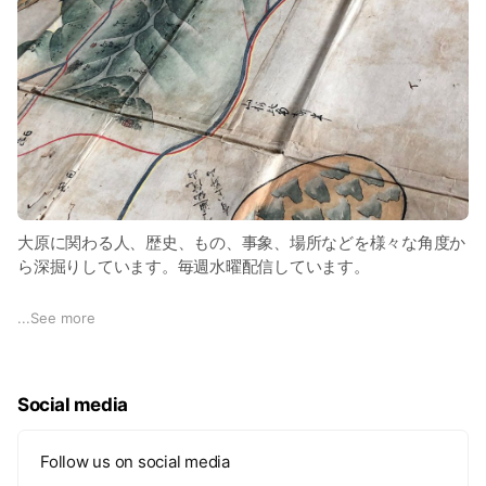
農家とダイレクトにお話しできるのも楽しい。毎週開催だか
ら、非日常のイベントではなく生活の一部のようになるよ。
「お久しぶり！お元気でしたか？！」なんて会話がそこかしこ
に聞こえてくる、このご時世に素敵なコミュニティマーケット
です。
ぜひ一度遊びに来てね！
【里の駅大原、朝市ページ】
https://www.satonoeki-ohara.com/market/
大原に関わる人、歴史、もの、事象、場所などを様々な角度か
ら深掘りしています。毎週水曜配信しています。
【朝市FBページ】
https://www.facebook.com/otofuku
音吹の園主が自身の知的好奇心を満たすために始めたラジオで
...
See more
す！農村の、いろんな人が出演しているよ。ぜひ聞いてみて
【朝市instagram】
ね。
https://instagram.com/ohara_fureai
Social media
【Spotify】
https://open.spotify.com/show/1bB1ORrLLnMuNSRZuN3ifbsi
=9qK80FqKSCCRReJVXExtkQ
Follow us on social media