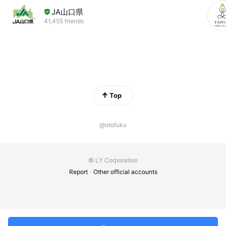
JA山口県
41,455 friends
Top
@otofuku
© LY Corporation
Report
Other official accounts