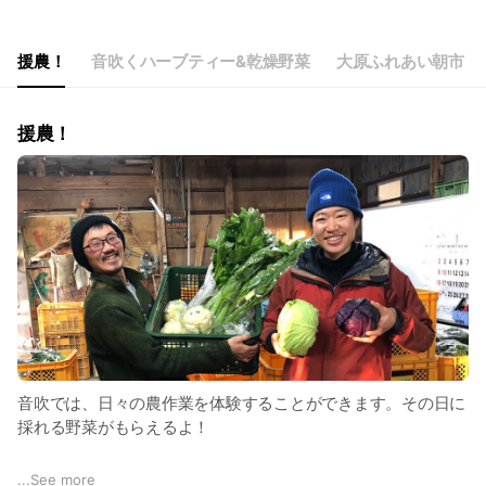
Thu
00:00 - 00:00
Fri
00:00 - 00:00
Sat
00:00 - 00:00
援農！
音吹くハーブティー&乾燥野菜
大原ふれあい朝市
毎週日曜朝市出店中！平日はだいたい畑におります。
援農！
音吹では、日々の農作業を体験することができます。その日に
採れる野菜がもらえるよ！
音吹の援農は、よくあるレジャーな体験ではなく、農家の実際
...
See more