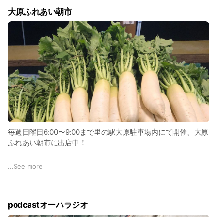
13:15〜ニンニクの草取り（お昼明けはひたすら草を取ろう。
行を重ねてたどり着いたオリジナルブレンド、ぜひご賞味くだ
大原ふれあい朝市
まるで瞑想のような除草作業は思いの外に頭がスッキリしま
さい！
す。疲れたら顔を上げて里山の風味、空の広さに感動しよう）
★乾燥野菜
16:30おしまい！適度に疲れて、晴れ晴れします。その日採れ
寒さの厳しい冬の大原で栽培したカラフルな大根、にんじん
た野菜をたくさん持ち帰り。「こんなにもらっていいんです
を、使いやすくカットし、手軽に楽しめる乾燥野菜にしまし
か？！」といつも驚かれる、お裾分け野菜。帰宅したら、新鮮
た。季節を問わず食卓に彩りを。
すぎる野菜を、ぜひ食べてみてね！
https://otofuku.theshop.jp/
毎週日曜日6:00〜9:00まで里の駅大原駐車場内にて開催、大原
ふれあい朝市に出店中！
1999年開設の、歴史ある朝市です。京都市内から車で20〜30
...
See more
分、横目に川を見ながらドライブすると、急に里山の景観広が
る盆地が目の前に。
podcastオーハラジオ
早朝の里山の空気は格別です！