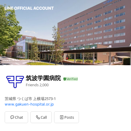
筑波学園病院
Friends
2,000
茨城県 つくば市 上横場2573-1
www.gakuen-hospital.or.jp
Chat
Call
Posts