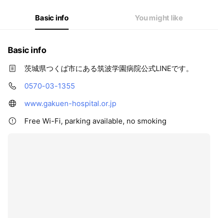
Basic info
You might like
Basic info
茨城県つくば市にある筑波学園病院公式LINEです。
0570-03-1355
www.gakuen-hospital.or.jp
Free Wi-Fi, parking available, no smoking