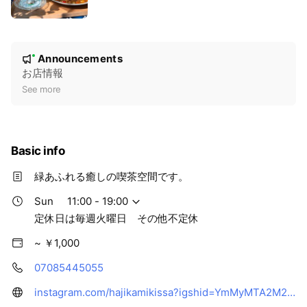
N
Announcements
New
o
お店情報
t
See more
i
c
e
Basic info
緑あふれる癒しの喫茶空間です。
Sun
11:00 - 19:00
定休日は毎週火曜日 その他不定休
~ ￥1,000
07085445055
instagram.com/hajikamikissa?igshid=YmMyMTA2M2Y=