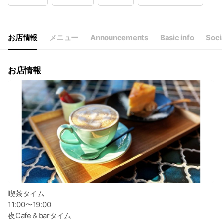
Wed
11:00 - 19:00
Thu
11:00 - 19:00
Fri
11:00 - 19:00
Sat
11:00 - 19:00
お店情報
メニュー
Announcements
Basic info
Soci
定休日は毎週火曜日 その他不定休
お店情報
喫茶タイム
11:00〜19:00
夜Cafe＆barタイム