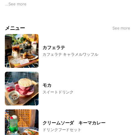
※19:00〜（ご予約制）
...
See more
●定休日●
毎週火曜日（その他不定休でお休み頂く場合がございます。当
メニュー
See more
インスタグラムにてご確認頂ければ幸いです。）
※貸切ご予約は12名様以上とさせていただきます。
カフェラテ
（貸切ご予約のみ定休日でも営業可能な日がございます。お気
カフェラテ キャラメルワッフル
軽にお問い合わせください。）
空席状況のお問い合わせはLINEからお願い致します。
（営業中のみのご返信となります。）
また、非通知のお電話番号には応答致しません。
モカ
何卒ご理解の程よろしくお願い致します。
スイートドリンク
クリームソーダ キーマカレー
ドリンクフードセット