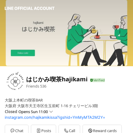
はじかみ喫茶hajikami
Friends
536
大阪上本町の喫茶BAR
大阪府 大阪市天王寺区生玉前町 1-16 チェリービル3階
Closed
Opens Sun 11:00
instagram.com/hajikamikissa?igshid=YmMyMTA2M2Y=
Sun
11:00 - 19:00
Mon
11:00 - 19:00
Tue
Closed
Chat
Posts
Call
Reward cards