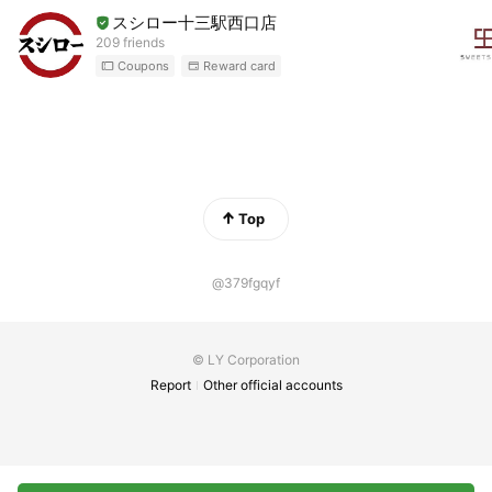
スシロー十三駅西口店
209 friends
Coupons
Reward card
Top
@379fgqyf
© LY Corporation
Report
Other official accounts