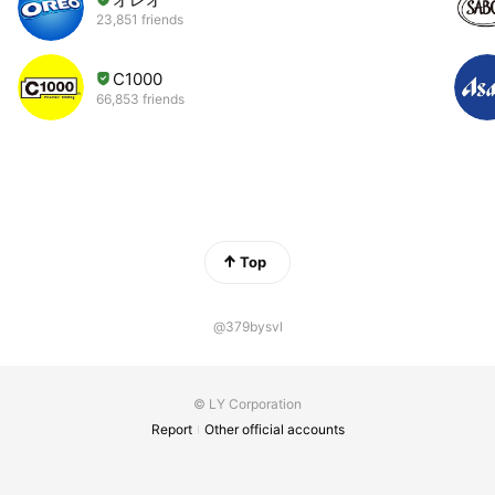
23,851 friends
C1000
66,853 friends
Top
@379bysvl
© LY Corporation
Report
Other official accounts