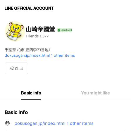
山崎帝國堂
Friends
1,377
千葉県 柏市 豊四季73番地1
dokusogan.jp/index.html
1 other items
Chat
Basic info
You might like
Basic info
dokusogan.jp/index.html
1 other items