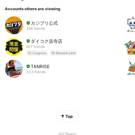
Accounts others are viewing
カジプリ公式
486 friends
ダイコク浜寺店
601 friends
Coupons
Reward card
TANRISE
333 friends
Top
@379atoiz