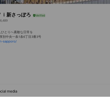
Ｖｉ新さっぽろ
6,489
人ひとりへ素敵な日常を
厚別中央一条1条6丁目3番3号
n-sapporo/
cial media