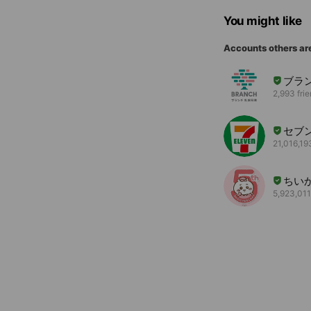
You might like
Accounts others ar
ブラ
2,993 fri
セブ
21,016,19
ちい
5,923,011