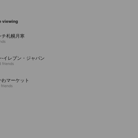
e viewing
ンチ札幌月寒
ends
ン‐イレブン・ジャパン
3 friends
かわマーケット
 friends