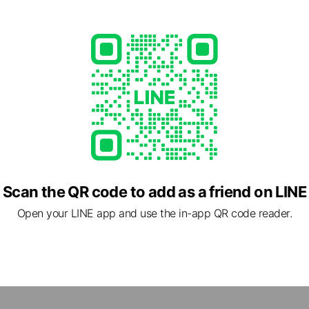
1
com/shin-sapporo/
Scan the QR code to add as a friend on LINE
Open your LINE app and use the in-app QR code reader.
51 北海道 札幌市厚別区 厚別中央一条1条6丁目3番3号
幌駅」, 札幌市営地下鉄東西線「新さっぽろ駅」, 10番出口直結（BiVi新さっ