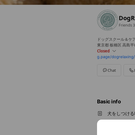
Dog
Friends
3
ドッグスクール＆ケ
東京都 板橋区 高島平8
Closed
g.page/dogrelaxing
Sun
Closed
Mon
10:00 - 17:00
Tue
10:00 - 17:00
Chat
Wed
10:00 - 17:00
Thu
10:00 - 17:00
Fri
10:00 - 17:00
Sat
Closed
Basic info
犬をしつける
Sat
Close