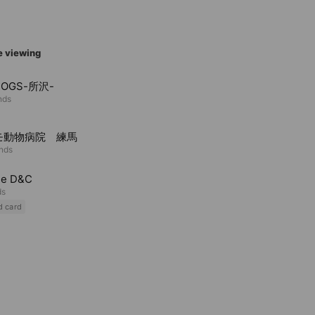
e viewing
OGS-所沢-
nds
モ動物病院 練馬
ends
ne D&C
ds
d card