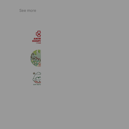
See more
ペテモ動物病院 北戸田
728 friends
Coupons
Reward card
famille
988 friends
SHIH TZU FLOWER
288 friends