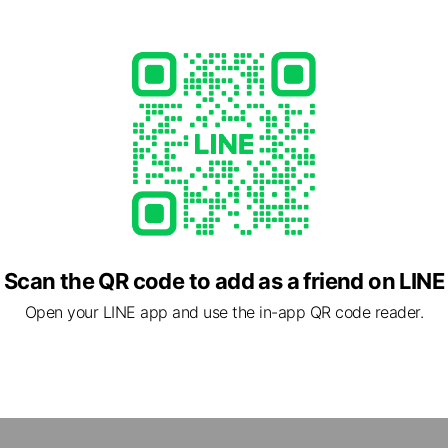
 Call
elaxing/review?gm
2 other items
ed
ment
Scan the QR code to add as a friend on LINE
Open your LINE app and use the in-app QR code reader.
2 東京都 板橋区 高島平8-5-11 クリスタルガーデンソレイユ1F
鉄赤塚, 高島平