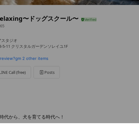
Relaxing〜ドッグスクール〜
65
アスタジオ
-5-11 クリスタルガーデンソレイユ1F
/review?gm
2 other items
LINE Call (free)
Posts
時代から、犬を育てる時代へ！
d