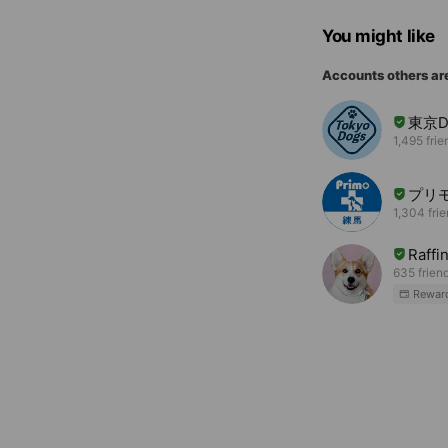
You might like
Accounts others ar
東京D
1,495 frie
プリ
1,304 fri
Raffi
635 frien
Rewar