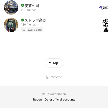
安芸の国
230 friends
ストラボ高砂
189 friends
Reward card
Top
@375dvvoo
© LY Corporation
Report
Other official accounts