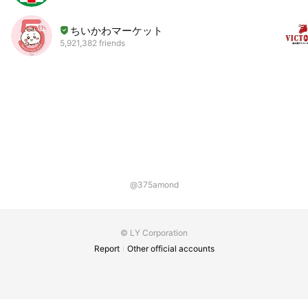
ちいかわマーケット
5,921,382 friends
@375amond
© LY Corporation
Report
Other official accounts