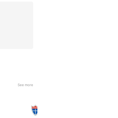
See more
【採用】園田愛児園
711 friends