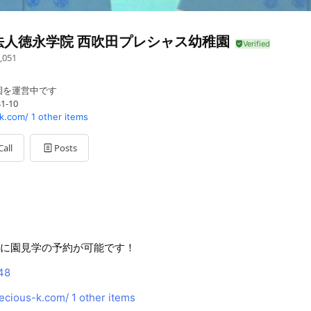
法人徳永学院 西吹田プレシャス幼稚園
,051
園を運営中です
-10
-k.com/
1 other items
Call
Posts
簡単に園見学の予約が可能です！
48
recious-k.com/
1 other items