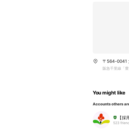
〒564-0041
阪急千里線「豊
You might like
Accounts others ar
【採
523 frien