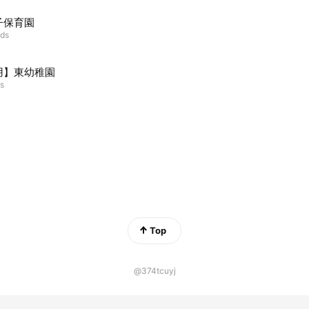
子保育園
nds
用】東幼稚園
ds
Top
@374tcuyj