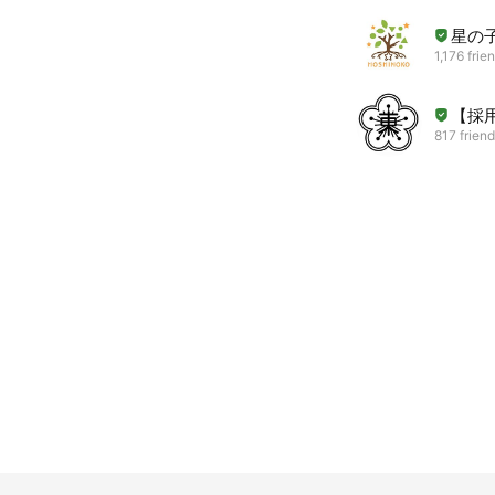
星の
1,176 frie
【採
817 frien