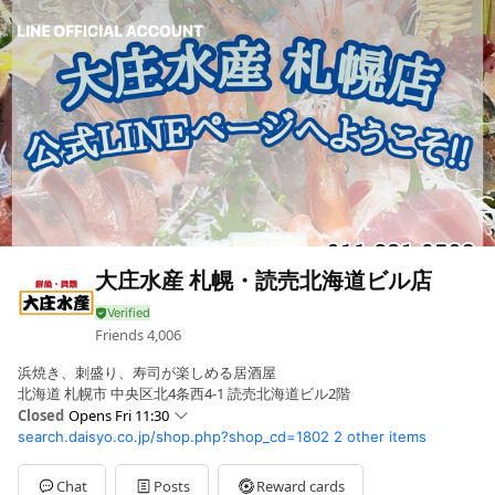
大庄水産 札幌・読売北海道ビル店
Friends
4,006
浜焼き、刺盛り、寿司が楽しめる居酒屋
北海道 札幌市 中央区北4条西4-1 読売北海道ビル2階
Closed
Opens Fri 11:30
search.daisyo.co.jp/shop.php?shop_cd=1802
2 other items
Mon
11:30 - 23:00
Tue
11:30 - 23:00
Wed
11:30 - 23:00
Chat
Posts
Reward cards