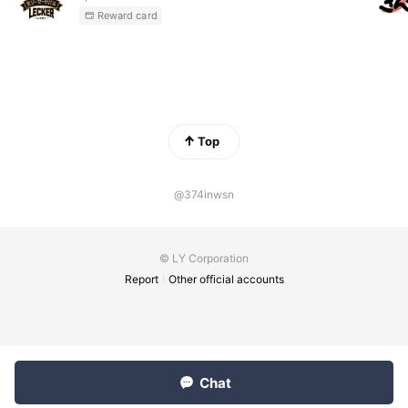
Reward card
Top
@374inwsn
© LY Corporation
Report
Other official accounts
Chat