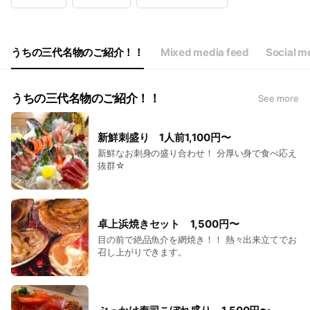
Thu
11:30 - 23:00
Fri
11:30 - 23:00
Sat
11:30 - 23:00
Sun
11:30 - 23:00
うちの三代名物のご紹介！！
Mixed media feed
Social m
うちの三代名物のご紹介！！
See more
新鮮刺盛り 1人前1,100円〜
新鮮なお刺身の盛り合わせ！ 分厚い身で食べ応え
抜群☆
卓上浜焼きセット 1,500円〜
目の前で絶品魚介を網焼き！！ 熱々出来立てでお
召し上がりできます。