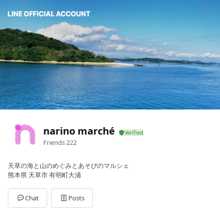
narino marché
Friends
222
天草の海と山のめぐみとあそびのマルシェ
熊本県 天草市 有明町大浦
Chat
Posts