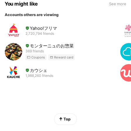
You might like
See more
Accounts others are viewing
Yahoo!フリマ
2,720,794 friends
モンターニュのお惣菜
369 friends
Coupons
Reward card
カウシェ
1,988,260 friends
Top