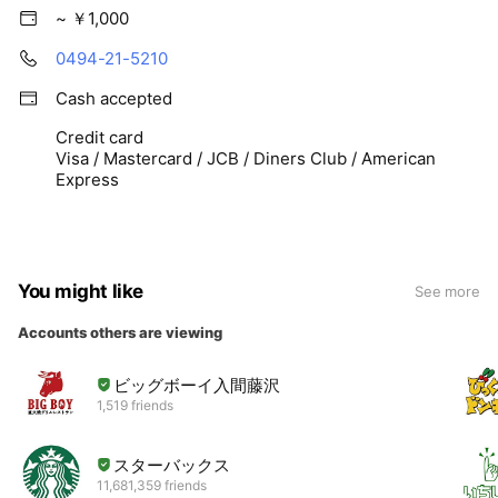
~ ￥1,000
0494-21-5210
Cash accepted
Credit card
Visa / Mastercard / JCB / Diners Club / American
Express
You might like
See more
Accounts others are viewing
ビッグボーイ入間藤沢
1,519 friends
スターバックス
11,681,359 friends