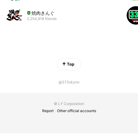
焼肉きんぐ
3,254,918 friends
Top
@373xkynn
© LY Corporation
Report
Other official accounts