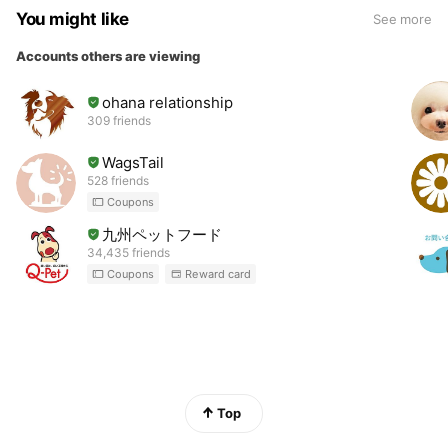
You might like
See more
Accounts others are viewing
ohana relationship
309 friends
WagsTail
528 friends
Coupons
九州ペットフード
34,435 friends
Coupons
Reward card
Top