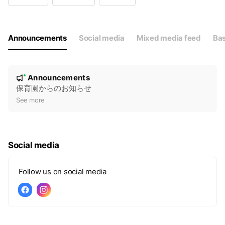
Wed
08:00 - 19:00
Thu
08:00 - 19:00
Fri
08:00 - 19:00
Sat
08:00 - 19:00
Announcements
Social media
Mixed media feed
Bas
N
Announcements
New
o
保育園からのお知らせ
t
See more
i
c
e
Social media
Follow us on social media