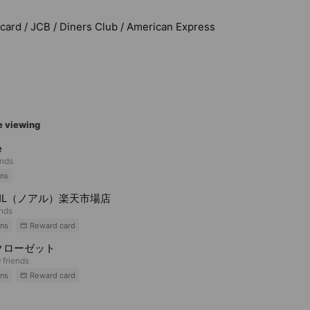
rcard / JCB / Diners Club / American Express
e viewing
e
ends
ns
HL（ノアル）楽天市場店
ends
ns
Reward card
クローゼット
 friends
ns
Reward card