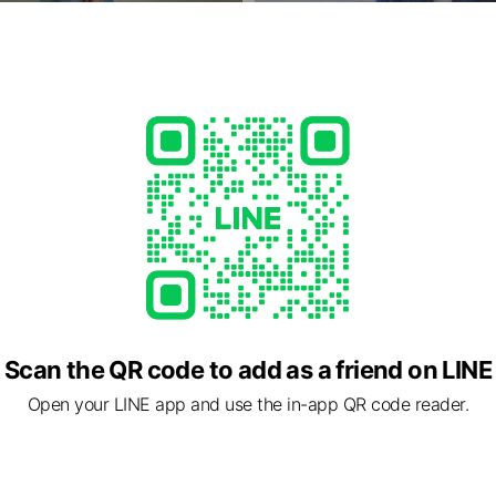
Sale
タイリング
MAX60%OFFのファイナルセール
Scan the QR code to add as a friend on LINE
Open your LINE app and use the in-app QR code reader.