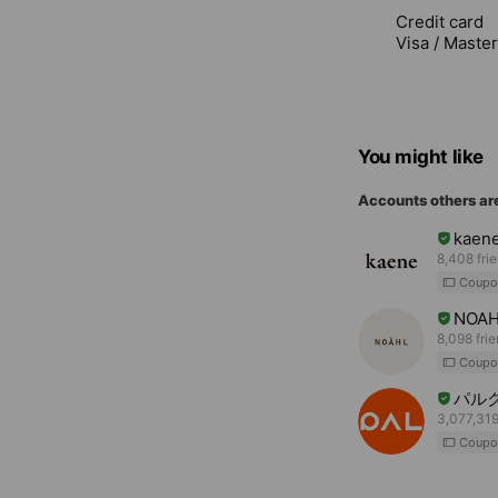
Credit card
Visa / Maste
You might like
Accounts others ar
kaen
8,408 fri
Coupo
NOA
8,098 fri
Coupo
パル
3,077,319
Coupo