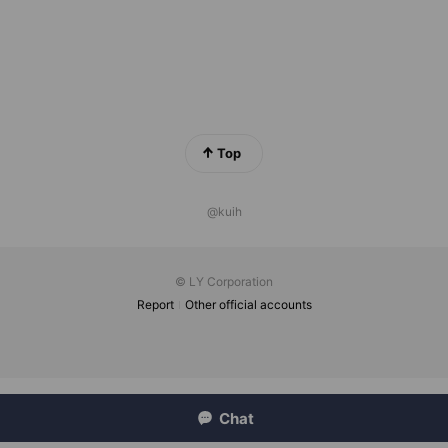
Top
@kuih
© LY Corporation
Report
Other official accounts
Chat