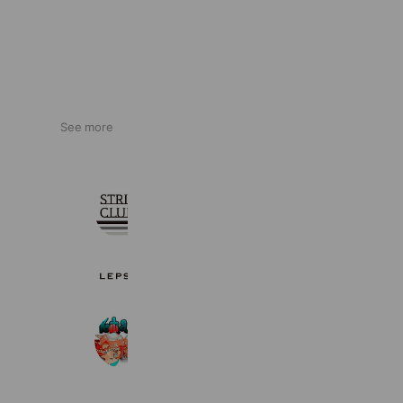
See more
ストライプクラブ
4,977,042 friends
LEPSIM（レプシィム）
1,158,949 friends
Kihanan
12,431 friends
Coupons
Reward card