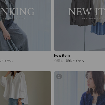
New item
気アイテム
心躍る、新作アイテム