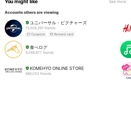
You might like
See more
Accounts others are viewing
ユニバーサル・ピクチャーズ
15,508,391 friends
Coupons
Reward card
食べログ
9,068,677 friends
KOMEHYO ONLINE STORE
686,053 friends