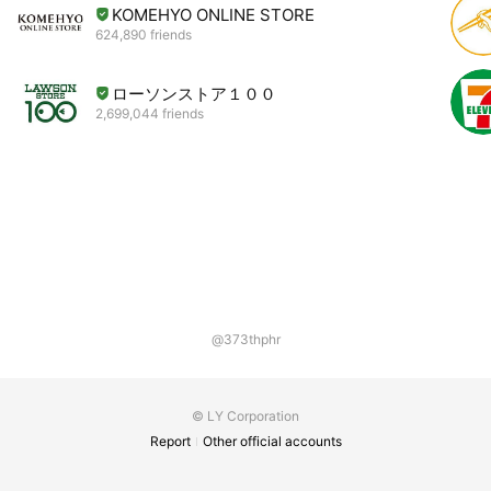
KOMEHYO ONLINE STORE
624,890 friends
ローソンストア１００
2,699,044 friends
@373thphr
© LY Corporation
Report
Other official accounts