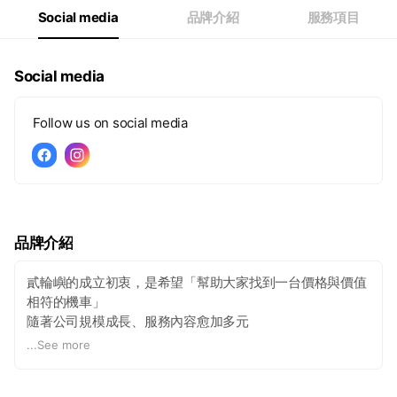
Social media
品牌介紹
服務項目
Social media
Follow us on social media
品牌介紹
貳輪嶼的成立初衷，是希望「幫助大家找到一台價格與價值
相符的機車」
隨著公司規模成長、服務內容愈加多元
我們希望「每一位走進貳輪嶼的客戶，都能帶著真心的微笑
...
See more
離開」
這兩項理念，成為貳輪嶼最重要的核心精神