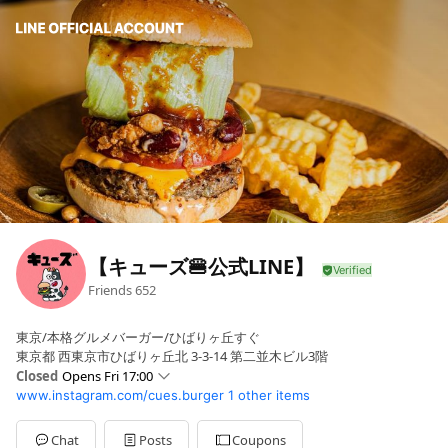
【キューズ🍔公式LINE】
Friends
652
東京/本格グルメバーガー/ひばりヶ丘すぐ
東京都 西東京市ひばりヶ丘北 3-3-14 第二並木ビル3階
Closed
Opens Fri 17:00
www.instagram.com/cues.burger
1 other items
Sun
11:00 - 15:00
Mon
Closed
Tue
Closed
Chat
Posts
Coupons