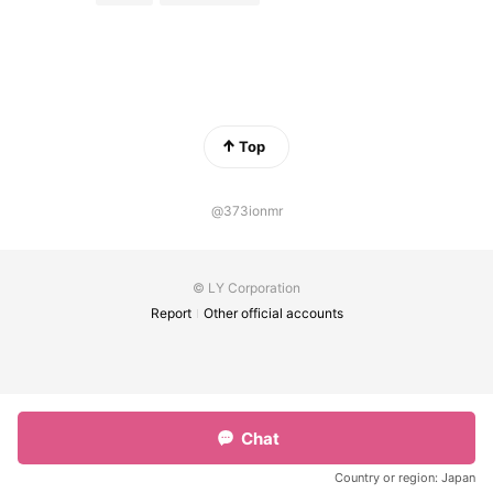
Top
@373ionmr
© LY Corporation
Report
Other official accounts
Chat
Country or region:
Japan