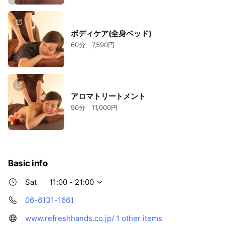
https://apps.apple.com/jp/app/id1604740639
Androidをお持ちの方はこちら：
ボディケア(全身ベッド)
https://play.google.com/store/apps/details?
60分 7,590円
id=jp.epark.salonappq2c0r3
アロマトリートメント
90分 11,000円
Basic info
Sat
11:00 - 21:00
06-6131-1661
www.refreshhands.co.jp/
1 other items