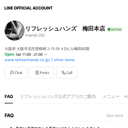
リフレッシュハンズ 梅田本店
Friends
255
大阪府 大阪市北区曽根崎 2-15-29 ＡDビル梅田B2階
Open
Sat 11:00 - 21:00
www.refreshhands.co.jp/
1 other items
Sun
11:00 - 21:00
Mon
11:00 - 21:00
Tue
11:00 - 21:00
Chat
Posts
Call
Wed
11:00 - 21:00
Thu
11:00 - 21:00
Fri
11:00 - 21:00
Sat
11:00 - 21:00
FAQ
リフレッシュハンズ公式アプリのご案内
メニュー ※
FAQ
See more