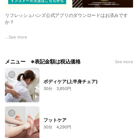
リフレッシュハンズ公式アプリのダウンロードはお済みです
か？
公式アプリの便利なポイント😊
...
See more
①スタンプカードが不要になる！
②アプリから簡単に予約できる！
③300円引きのクーポンがもらえる！(※アプリ初回ログイン特
メニュー ※表記金額は税込価格
See more
典)今後も随時クーポン配信していきます！
紙のスタンプカードの代わりになるので、スタンプカードをよ
ボディケア(上半身チェア)
く忘れてしまう方やなくしてしまう方にも是非おすすめです！
30分 3,850円
もちろん、今まで紙のスタンプカードに貯めていただいたポイ
ントもアプリへ移行できます😊
初回ログインクーポンの300円OFFは今だけ！
フットケア
ぜひダウンロードしてお得に疲れを癒してくださいね😳
30分 4,290円
iPhoneをお持ちの方はこちら：