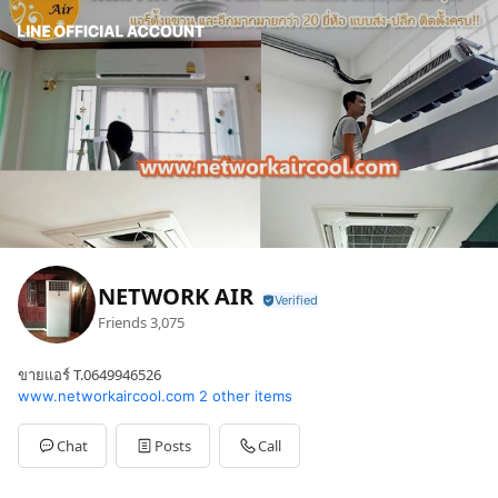
NETWORK AIR
Friends
3,075
ขายแอร์ T.0649946526
www.networkaircool.com
2 other items
Chat
Posts
Call