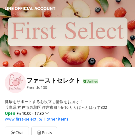
ファーストセレクト
Friends
100
健康をサポートするお役立ち情報をお届け！
兵庫県 神戸市東灘区 住吉東町4-6-16 りりぱっとはうす302
Open
Fri 10:00 - 17:30
www.first-select.jp/
1 other items
Sun
Closed
Mon
10:00 - 17:30
Tue
10:00 - 17:30
Chat
Posts