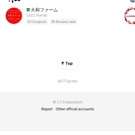
大和ファーム
1,622 friends
Coupons
Reward card
Top
@372gyxby
© LY Corporation
Report
Other official accounts