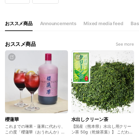
Wed
10:00 - 17:30
Thu
10:00 - 17:30
Fri
10:00 - 17:30
Sat
Closed
おススメ商品
Announcements
Mixed media feed
Bas
年末年始（2025/12/27～2026/1/4）はお休み
おススメ商品
See more
櫻蓮華
水出しクリーン茶
これまでの琳果・蓮果に代わり、
【国産（熊本県）水出し用クリー
この度「櫻蓮華（おうれんか）」
ン茶 50g（乾燥茶葉）】 こだわり
が新商品として登場しました！
ぬいて生産された茶葉で身体も心