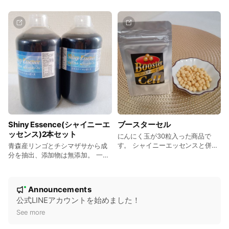
「櫻蓮華」は琳果・蓮果が持って
もクリーンにさせてくれるような
いた素晴らしさにプラスアルファ
お茶です。 是非、水出しでお召し
ーされた『椎茸菌糸体』という椎
上がりください。
茸の根っこにあたる成分が健康を
サポートします。
Shiny Essence(シャイニーエ
ブースターセル
ッセンス)2本セット
にんにく玉が30粒入った商品で
す。 シャイニーエッセンスと併せ
青森産リンゴとチシマザサから成
て、3日に1回、3粒程度を目安にお
分を抽出、添加物は無添加。 一日
召し上がりください。
60cc（キャップすり切れが20cc）
を目安として、2~3回に分けてお
N
召し上がりください。 おススメの
Announcements
New
お召し上がり方は弊社販売の別商
o
公式LINEアカウントを始めました！
品「ブースターセル」との併用で
す！
t
See more
i