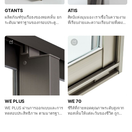
GTANTS
ATIS
ผลิตภัณฑ์รุ่นเรือธงของทอสเท็ม ยก
ศิลป์แห่งมุมมอง เราเชื่อในความงาม
ระดับมาตราฐานของกรอบประตู
ที่เรียบง่ายและความเรียบง่ายที่งดงาม
หน้าต่าง ด้วยนวัฒตกรรมดีไซน์ เพิ่ม
ไร้สิ่งกีดขวาง ปราศจากการรบกวน
พื้นที่ของกระจกให้มากขึ้นเพื่อเปิดมุม
กรอบประตูหน้าต่างสำหรับทิวทัศน์
มองสู่ภายนอกแบบพาโนรามา
อันงดงาม
WE PLUS
WE 70
WE PLUS ผ่านการออกแบบและการ
ซีรีส์ที่ถ่ายทอดคุณภาพระดับสูงจาก
ทดสอบประสิทธิภาพ ตามมาตรฐาน
ทอสเท็มให้แต่ละวันของชีวิต ถูก
ASTM และมาตรฐานที่เข้มงวดของ
ออกแบบให้คงคุณภาพตามมาตรฐาน
ทอสเท็ม มีดีไซน์ที่ครบถ้วน ทำความ
ที่เข้มงวดในระดับราคาที่ย่อมเยากว่า
สูงได้ถึง 3 เมตร สามารถตอบโจทย์
ที่ทุกคนสามารถเข้าถึงได้