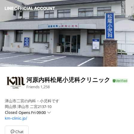
河原内科松尾小児科クリニック
Friends
1,258
津山市二宮の内科・小児科です
岡山県 津山市 二宮2137-10
Closed
Opens Fri 09:00
km-clinic.jp/
Sun
Closed
Mon
09:00 - 13:00,14:00 - 18:00
Tue
09:00 - 13:00,14:00 - 18:00
Chat