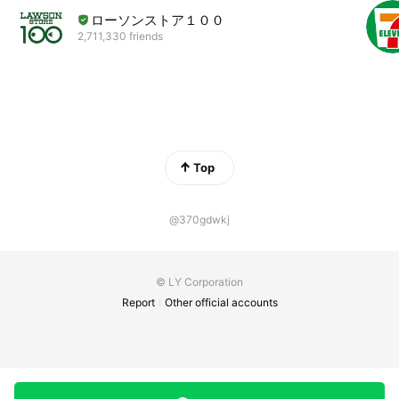
ローソンストア１００
2,711,330 friends
Top
@370gdwkj
© LY Corporation
Report
Other official accounts