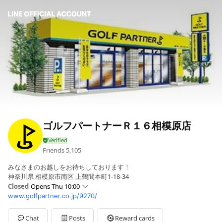
ゴルフパートナーＲ１６相模原店
Friends
5,105
みなさまのお越しをお待ちしております！
神奈川県 相模原市南区 上鶴間本町1-18-34
Closed
Opens Thu 10:00
www.golfpartner.co.jp/9270/
Sun
10:00 - 21:00
Mon
10:00 - 21:00
Tue
10:00 - 21:00
Chat
Posts
Reward cards