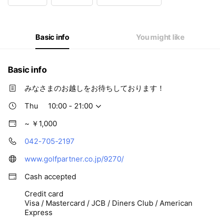
Wed
10:00 - 21:00
Thu
10:00 - 21:00
Fri
10:00 - 21:00
Sat
10:00 - 21:00
Basic info
You might like
Basic info
みなさまのお越しをお待ちしております！
Thu
10:00 - 21:00
~ ￥1,000
042-705-2197
www.golfpartner.co.jp/9270/
Cash accepted
Credit card
Visa / Mastercard / JCB / Diners Club / American
Express