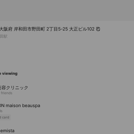
6 大阪府 岸和田市野田町 2丁目5-25 大正ビル102
田駅
e viewing
美容クリニック
 friends
N maison beauspa
ds
d card
emista