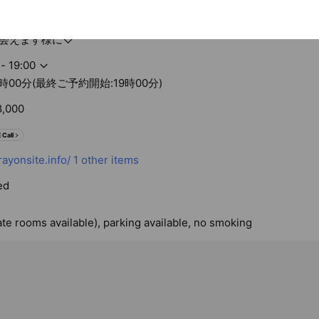
会えます様に♡
- 19:00
時00分(最終ご予約開始:19時00分)
8,000
 Call
ayonsite.info/
1 other items
ed
ate rooms available), parking available, no smoking