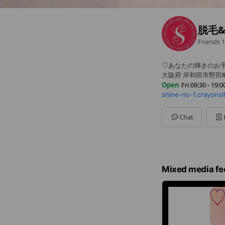
脱毛&N
Friends
1
♡あなたの輝きのお
大阪府 岸和田市野田町 
Open
Fri 09:30 - 19:0
shine-no-1.crayonsit
Sun
09:30 - 19:00
Mon
09:30 - 19:00
Tue
09:30 - 19:00
Chat
Wed
09:30 - 19:00
Thu
09:30 - 19:00
Fri
09:30 - 19:00
Sat
09:30 - 19:00
9時30分〜21時00分(
Mixed media fe