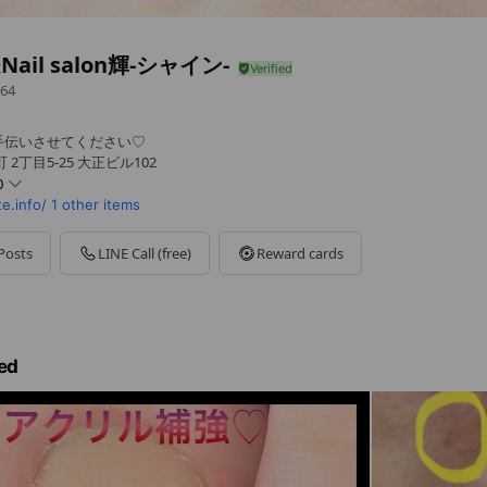
ail salon輝-シャイン-
64
手伝いさせてください♡
2丁目5-25 大正ビル102
0
e.info/
1 other items
Posts
LINE Call (free)
Reward cards
最終ご予約開始:19時00分)
ed