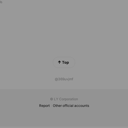
ds
Top
@369uvjmf
© LY Corporation
Report
Other official accounts