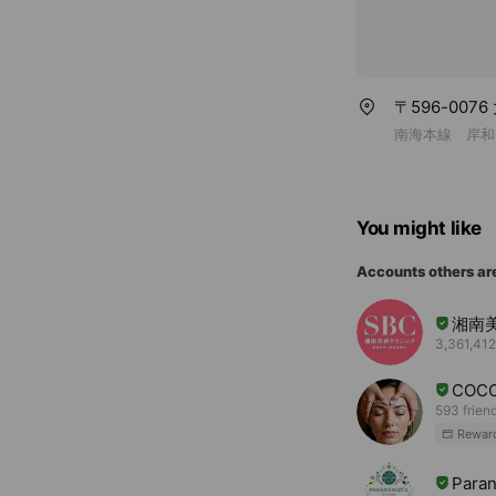
〒596-007
南海本線 岸和
You might like
Accounts others ar
湘南
3,361,412
COCO
593 frien
Rewar
Paran