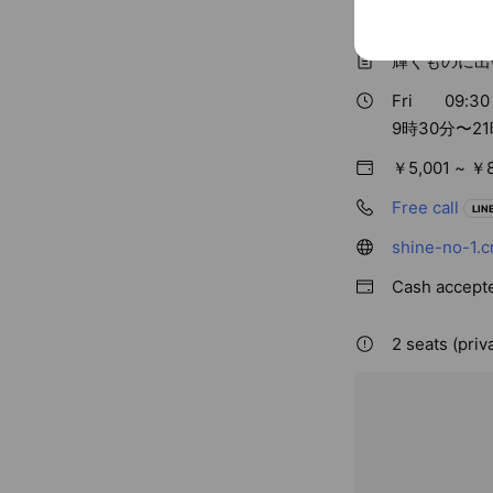
Basic info
輝くものに出
Fri
09:30 
9時30分〜21
￥5,001 ~ ￥
Free call
LINE
shine-no-1.cr
Cash accept
2 seats (priv