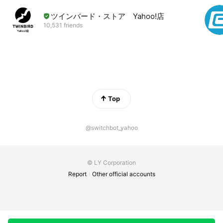
ツインバード・ストア Yahoo!店
10,531 friends
Top
@switchbot_yahoo
© LY Corporation
Report
Other official accounts