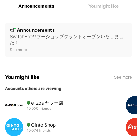
Announcements
You might like
N
Announcements
New
o
SwitchBotヤフーショップグランドオープンいたしまし
た！
t
See more
i
c
e
You might like
See more
Accounts others are viewing
e-zoa ヤフー店
19,900 friends
Ginto Shop
19,074 friends