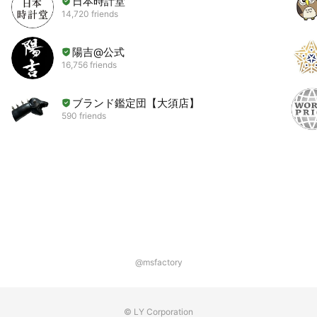
日本時計堂
14,720 friends
陽吉@公式
16,756 friends
ブランド鑑定団【大須店】
590 friends
@msfactory
© LY Corporation