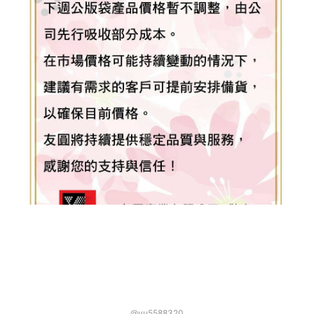
@yu5588320