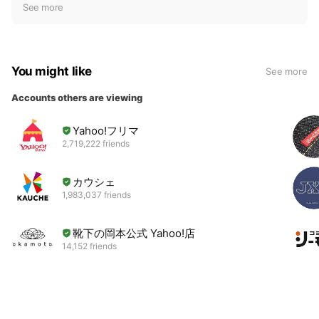
t
See more
i
c
e
You might like
See more
Accounts others are viewing
Yahoo!フリマ
2,719,222 friends
カウシェ
1,983,037 friends
靴下の岡本公式 Yahoo!店
14,152 friends