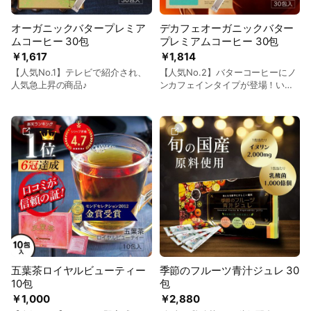
オーガニックバタープレミア
デカフェオーガニックバター
ムコーヒー 30包
プレミアムコーヒー 30包
￥1,617
￥1,814
【人気No.1】テレビで紹介され、
【人気No.2】バターコーヒーにノ
人気急上昇の商品♪
ンカフェインタイプが登場！いつ
でも気軽に飲めると大好評♪
五葉茶ロイヤルビューティー
季節のフルーツ青汁ジュレ 30
10包
包
￥1,000
￥2,880