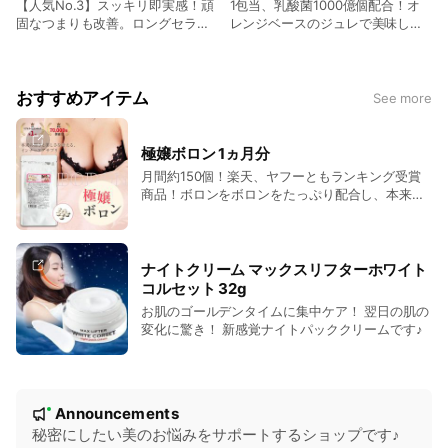
【人気No.3】スッキリ即実感！頑
1包当、乳酸菌1000億個配合！オ
固なつまりも改善。ロングセラー
レンジベースのジュレで美味しく
ダイエットティーです♪
いただけると好評♪
おすすめアイテム
See more
極嬢ボロン 1ヵ月分
月間約150個！楽天、ヤフーともランキング受賞
商品！ボロンをボロンをたっぷり配合し、本来の
輝きと美しさを叶えるインナーケアサプリ♪
ナイトクリーム マックスリフターホワイト
コルセット 32g
お肌のゴールデンタイムに集中ケア！ 翌日の肌の
変化に驚き！ 新感覚ナイトパッククリームです♪
N
Announcements
New
o
秘密にしたい美のお悩みをサポートするショップです♪