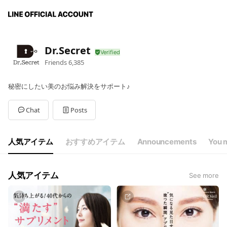
Dr.Secret
Friends
6,385
秘密にしたい美のお悩み解決をサポート♪
Chat
Posts
人気アイテム
おすすめアイテム
Announcements
You m
人気アイテム
See more