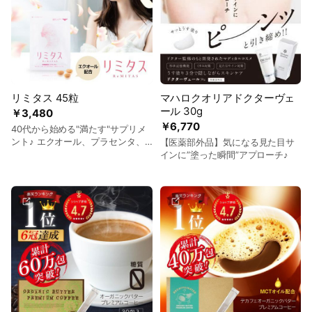
リミタス 45粒
マハロクオリアドクターヴェ
ール 30g
￥3,480
￥6,770
40代から始める"満たす"サプリメ
ント♪ エクオール、プラセンタ、
【医薬部外品】気になる見た目サ
ローヤルゼリーと女性に嬉しい成
インに”塗った瞬間”アプローチ♪
分トリプル配合♪