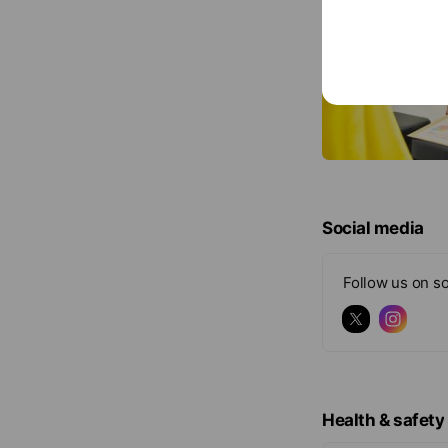
Social media
Follow us on so
Health & safety