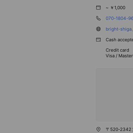
~ ￥1,000
070-1804-9
bright-shig
Cash accept
Credit card
Visa / Maste
〒520-234