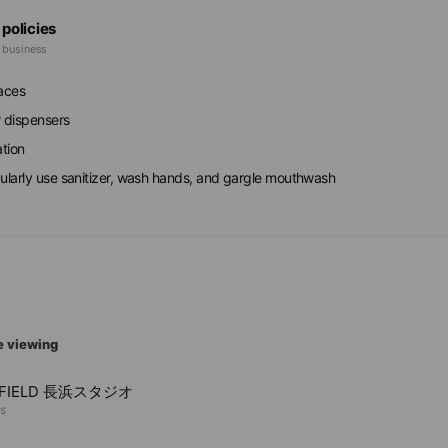
 policies
e business
faces
r dispensers
ation
gularly use sanitizer, wash hands, and gargle mouthwash
e viewing
 FIELD 長浜スタジオ
ds