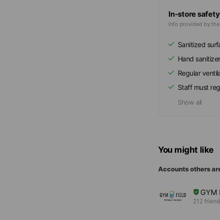
In-store safety
Info provided by th
Sanitized sur
Hand sanitize
Regular ventil
Staff must re
Show all
You might like
Accounts others ar
GYM
212 frien