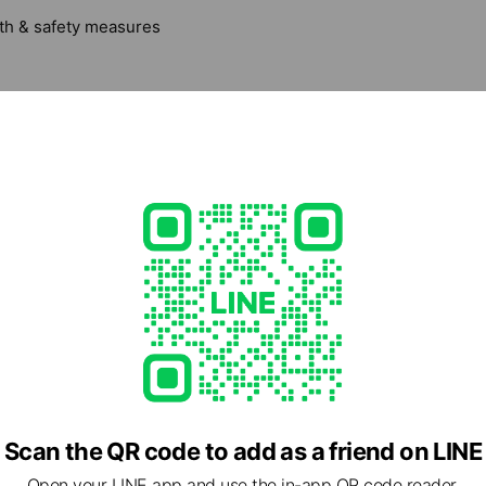
lth & safety measures
体験レッスン(初回)
【初めての方限定】体験レッスン1回(30分)¥3,300円-(税
分+カウンセリング60分 運動に自信が無い方や初めて
安な方はコチラをどうぞ。 お悩みをお伺いさせて頂き、
丁寧に指導させて頂きます。
Scan the QR code to add as a friend on LINE
Open your LINE app and use the in-app QR code reader.