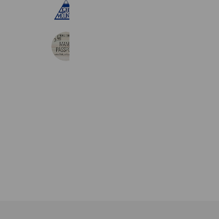
リカーマウンテン近江店
1,250 friends
Coupons
Reward card
ママパス@東近江日野
752 friends