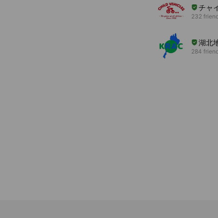
チャ
232 frien
湖北
284 frien