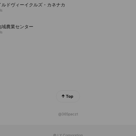
イルドヴィーイクルズ・カネナカ
ds
地域農業センター
ds
Top
@365paczt
© LY Corporation