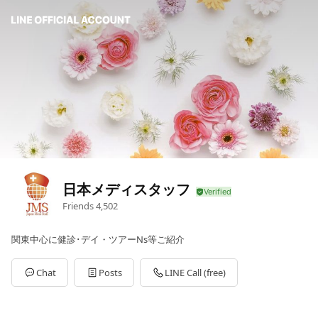
日本メディスタッフ
Friends
4,502
関東中心に健診･デイ・ツアーNs等ご紹介
Chat
Posts
LINE Call (free)