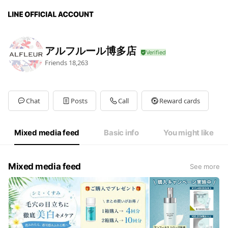
アルフルール博多店
Friends
18,263
Chat
Posts
Call
Reward cards
Mixed media feed
Basic info
You might like
Mixed media feed
See more