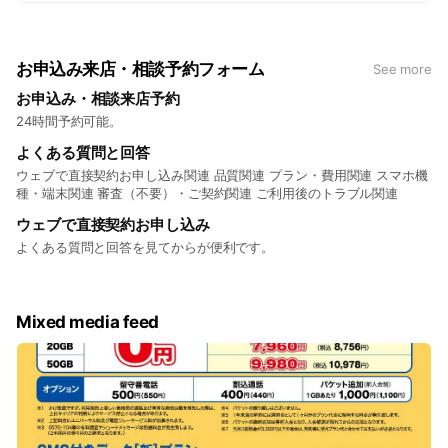
①身分証による本人確認（免許証等の写真付きの本人確
認書類。ない場合ご相談下さい）
②銀行のキャッシュカード（なければ通帳と銀行印）
お申込み来店・相談予約フォーム
See more
③初期費用（プランにより変わります。最安で約3,500円
お申込み・相談来店予約
弱～
24時間予約可能。
完全予約制ですので、必ず事前ご予約をお願いします。電
よくある質問と回答
話を持ちたい方は今すぐご予約！ご相談だけでもOKで
ウェブで直接契約お申し込み関連 品質関連 プラン・費用関連 スマホ機
す。
種・端末関連 審査（不要）・ご契約関連 ご利用後のトラブル関連
ウェブで直接契約お申し込み
よくある質問と回答を見てからが便利です。
Mixed media feed