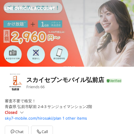
スカイセブンモバイル弘前店
Friends
66
審査不要で格安！
青森県 弘前市駅前 2-4-3 サンジョイマンション2階
Closed
sky7-mobile.com/hirosaki/plan
1 other items
Sun
Closed
Mon
10:00 - 16:00
Tue
10:00 - 16:00
Chat
Call