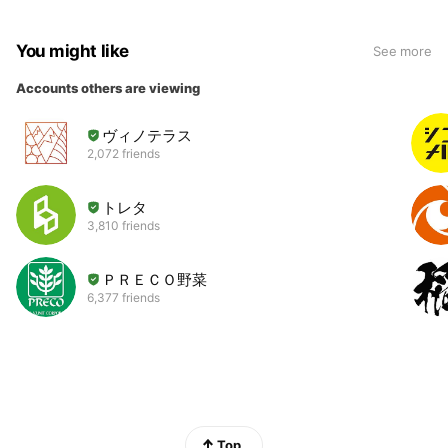
You might like
See more
Accounts others are viewing
ヴィノテラス
2,072 friends
トレタ
3,810 friends
ＰＲＥＣＯ野菜
6,377 friends
Top