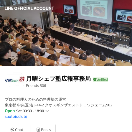
月曜シェフ塾広報事務局
Friends
306
プロの料理人のための料理塾の運営
東京都 中央区 湊3-14-2 クオスギンザエストトロワジェーム502
Open
Sat 09:30 - 18:00
sautoir.club/
Sun
Closed
Mon
09:30 - 18:00
Tue
09:30 - 18:00
Chat
Posts