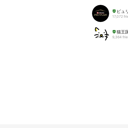
ピュ
17,072 fr
猫王
9,364 fri