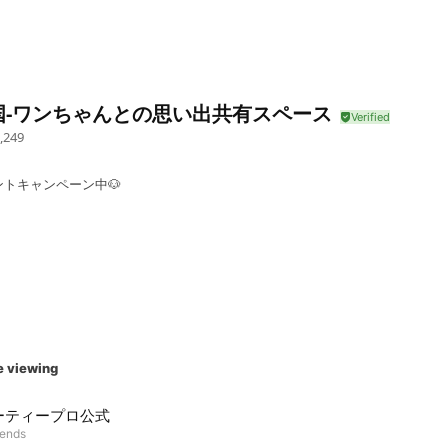
国-ワンちゃんとの思い出共有スペース
,249
トキャンペーン中🐶
e viewing
ーティープロ公式
iends