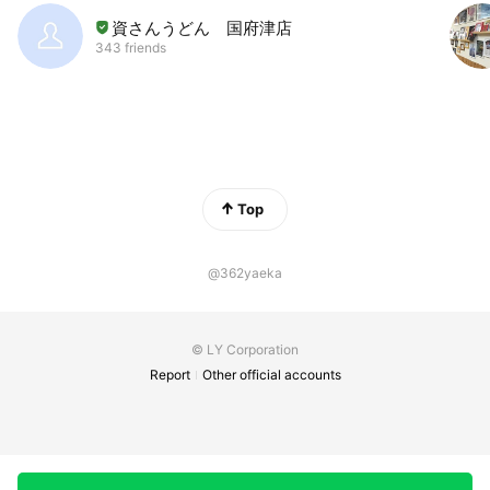
資さんうどん 国府津店
343 friends
Top
@362yaeka
© LY Corporation
Report
Other official accounts