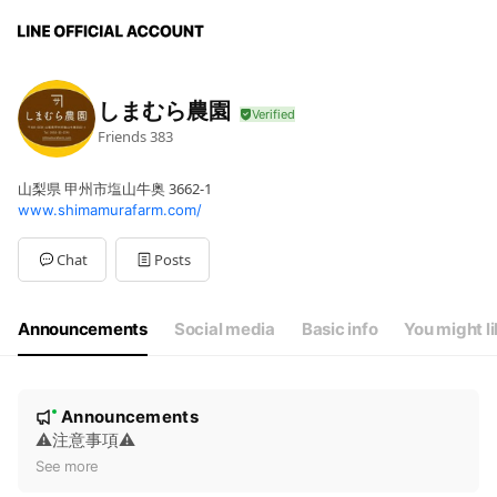
しまむら農園
Friends
383
山梨県 甲州市塩山牛奥 3662-1
www.shimamurafarm.com/
Chat
Posts
Announcements
Social media
Basic info
You might l
N
Announcements
New
o
⚠️注意事項⚠️
t
See more