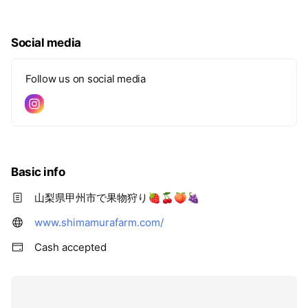
i
c
e
Social media
Follow us on social media
Basic info
山梨県甲州市で果物狩り🍓🍒🍑🍇
www.shimamurafarm.com/
Cash accepted