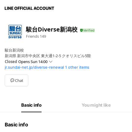
駿台Diverse新潟校
Friends
149
駿台新潟校
新潟県 新潟市中央区 東大通1-2-5 クオリスビル5階
Closed
Opens Sun 14:00
jr.sundai-net.jp/diverse-renewal
1 other items
Sun
14:00 - 20:30
Mon
14:00 - 20:30
Tue
14:00 - 20:30
Chat
Wed
14:00 - 20:30
Thu
14:00 - 20:30
Fri
14:00 - 20:30
Sat
14:00 - 20:30
Basic info
You might like
※土日中心に無料体験授業・入学説明会開催！
Basic info