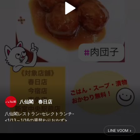
八仙閣 春日店
八仙閣レストラン-セレクトランチ-
<1/13～1/16の週替わりおかず>
#肉団子
LINE VOOM
白ごはん・スープおかわり無料！！